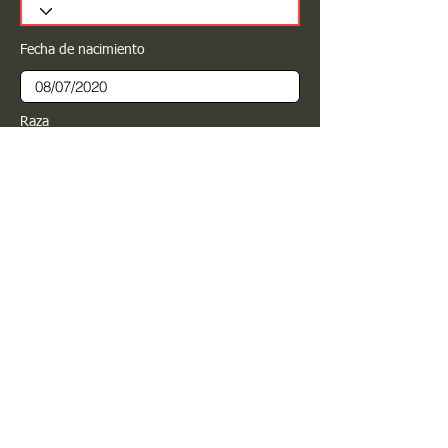
Fecha de nacimiento
Raza
Sexo
Color
Registrar
Estimado PROPIETARIO para cualquier
modificación de información favor de