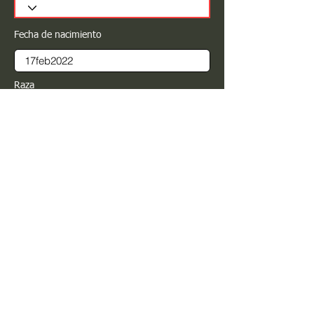
Fecha de nacimiento
Raza
Sexo
Color
Registrar
Estimado PROPIETARIO para cualquier
modificación de información favor de