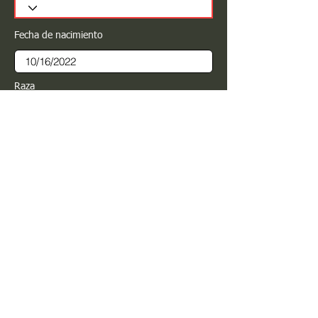
Fecha de nacimiento
Raza
Sexo
Color
Registrar
Estimado PROPIETARIO para cualquier
modificación de información favor de