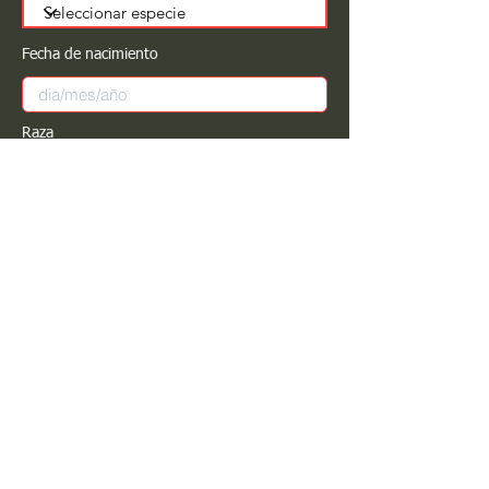
Fecha de nacimiento
Raza
Sexo
Color
Registrar
Estimado PROPIETARIO para cualquier
modificación de información favor de