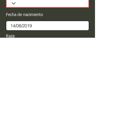
Fecha de nacimiento
Raza
Sexo
Color
Registrar
Estimado PROPIETARIO para cualquier
modificación de información favor de