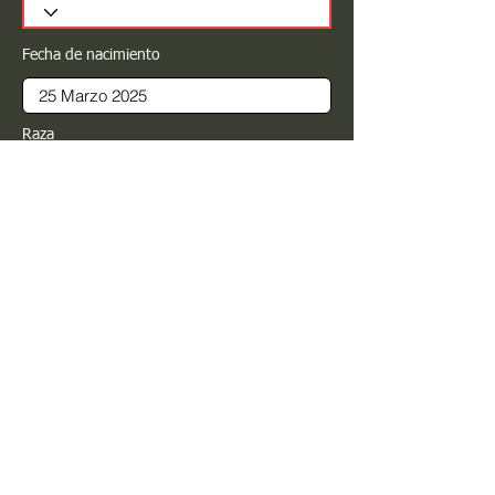
Fecha de nacimiento
Raza
Sexo
Color
Registrar
Estimado PROPIETARIO para cualquier
modificación de información favor de