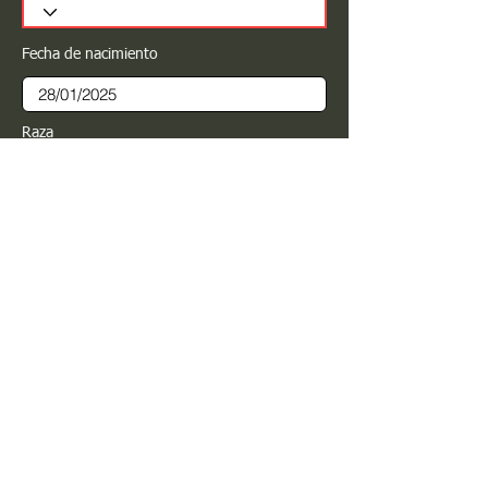
Fecha de nacimiento
Raza
Sexo
Color
Registrar
Estimado PROPIETARIO para cualquier
modificación de información favor de