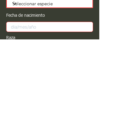
Fecha de nacimiento
Raza
Sexo
Color
Registrar
Estimado PROPIETARIO para cualquier
modificación de información favor de