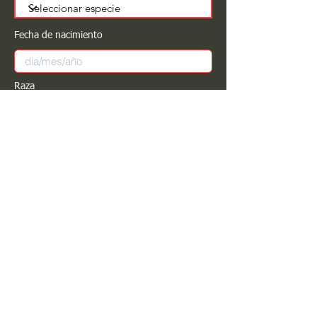
Fecha de nacimiento
Raza
Sexo
Color
Registrar
Estimado PROPIETARIO para cualquier
modificación de información favor de