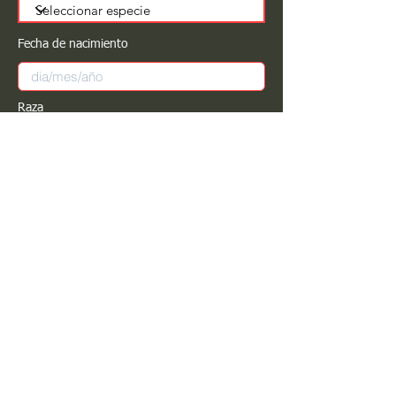
Fecha de nacimiento
Raza
Sexo
Color
Registrar
Estimado PROPIETARIO para cualquier
modificación de información favor de