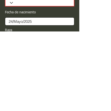
Fecha de nacimiento
Raza
Sexo
Color
Registrar
Estimado PROPIETARIO para cualquier
modificación de información favor de