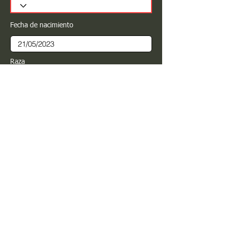
Fecha de nacimiento
Raza
Sexo
Color
Registrar
Estimado PROPIETARIO para cualquier
modificación de información favor de