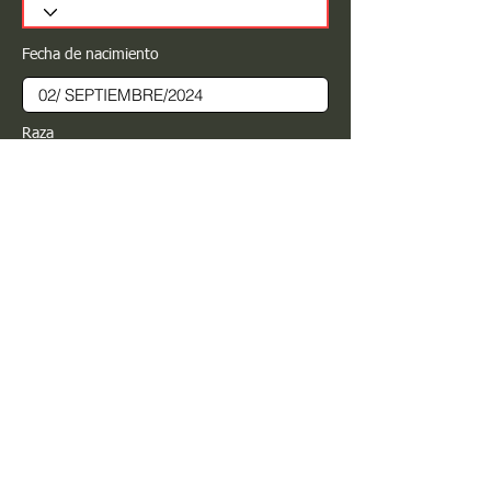
Fecha de nacimiento
Raza
Sexo
Color
Registrar
Estimado PROPIETARIO para cualquier
modificación de información favor de