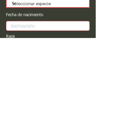
Fecha de nacimiento
Raza
Sexo
Color
Registrar
Estimado PROPIETARIO para cualquier
modificación de información favor de