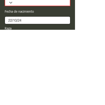
Fecha de nacimiento
Raza
Sexo
Color
Registrar
Estimado PROPIETARIO para cualquier
modificación de información favor de