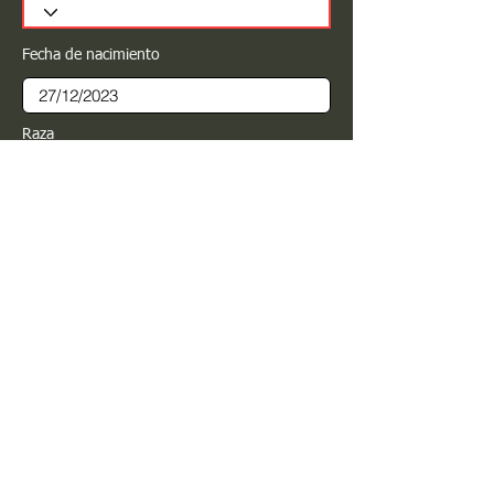
Fecha de nacimiento
Raza
Sexo
Color
Registrar
Estimado PROPIETARIO para cualquier
modificación de información favor de