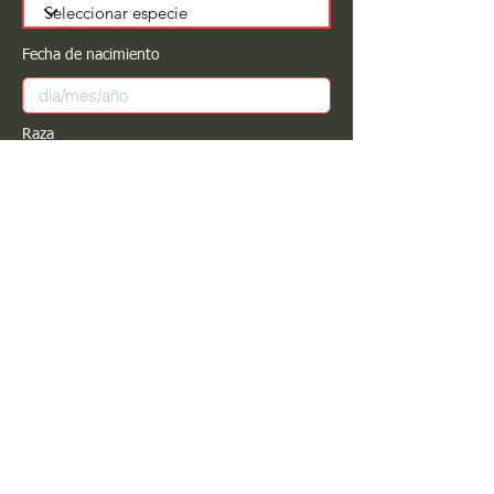
Fecha de nacimiento
Raza
Sexo
Color
Registrar
Estimado PROPIETARIO para cualquier
modificación de información favor de