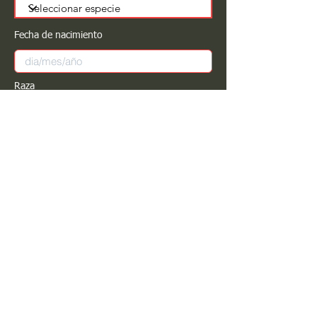
Fecha de nacimiento
Raza
Sexo
Color
Registrar
Estimado PROPIETARIO para cualquier
modificación de información favor de