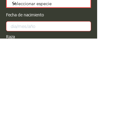
Fecha de nacimiento
Raza
Sexo
Color
Registrar
Estimado PROPIETARIO para cualquier
modificación de información favor de