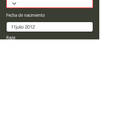
Fecha de nacimiento
Raza
Sexo
Color
Registrar
Estimado PROPIETARIO para cualquier
modificación de información favor de