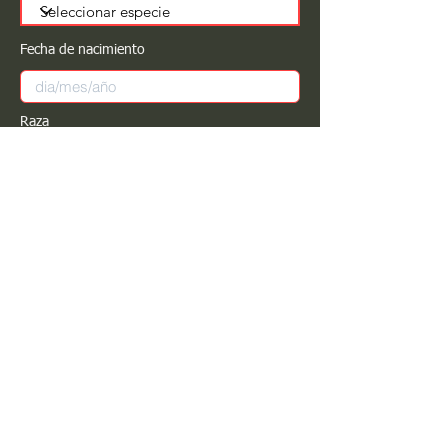
Fecha de nacimiento
Raza
Sexo
Color
Registrar
Estimado PROPIETARIO para cualquier
modificación de información favor de