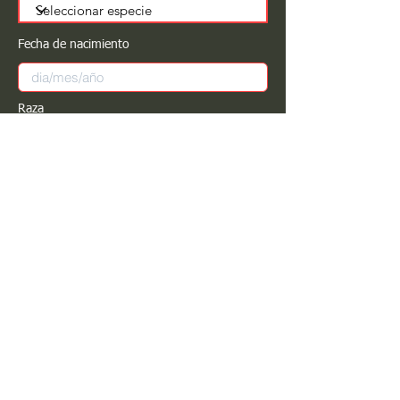
Fecha de nacimiento
Raza
Sexo
Color
Registrar
Estimado PROPIETARIO para cualquier
modificación de información favor de