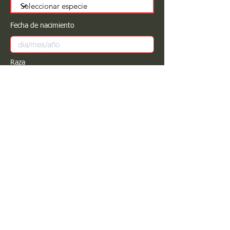
Fecha de nacimiento
Raza
Sexo
Color
Registrar
Estimado PROPIETARIO para cualquier
modificación de información favor de