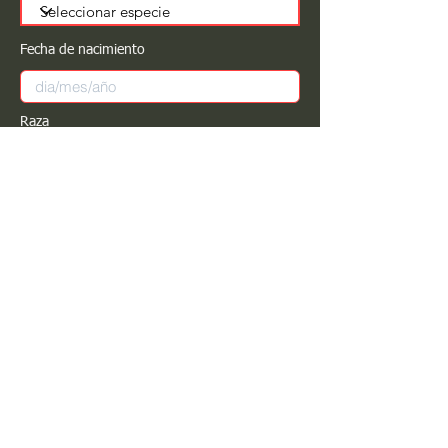
Fecha de nacimiento
Raza
Sexo
Color
Registrar
Estimado PROPIETARIO para cualquier
modificación de información favor de