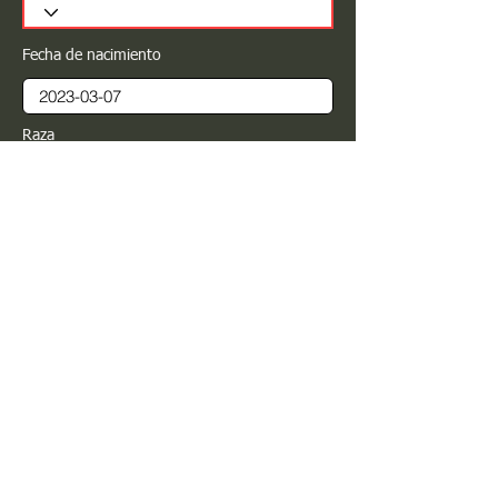
Fecha de nacimiento
Raza
Sexo
Color
Registrar
Estimado PROPIETARIO para cualquier
modificación de información favor de