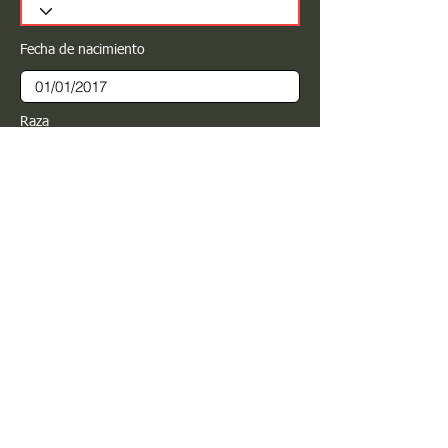
Fecha de nacimiento
Raza
Sexo
Color
Registrar
Estimado PROPIETARIO para cualquier
modificación de información favor de