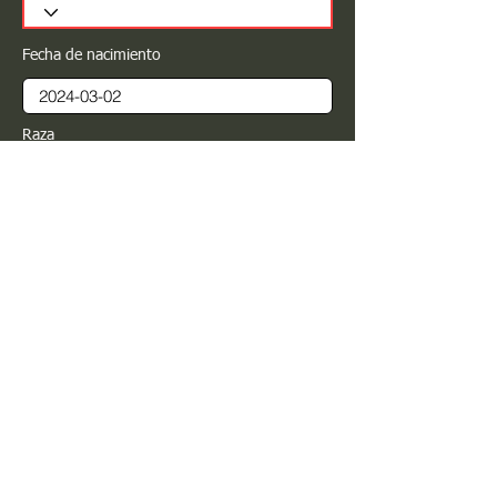
Fecha de nacimiento
Raza
Sexo
Color
Registrar
Estimado PROPIETARIO para cualquier
modificación de información favor de