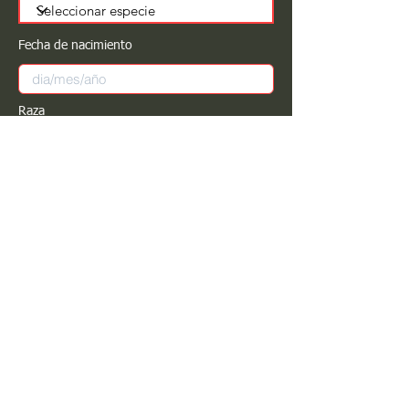
Fecha de nacimiento
Raza
Sexo
Color
Registrar
Estimado PROPIETARIO para cualquier
modificación de información favor de