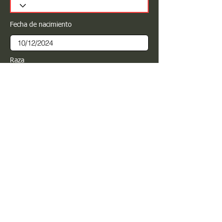
Fecha de nacimiento
Raza
Sexo
Color
Registrar
Estimado PROPIETARIO para cualquier
modificación de información favor de