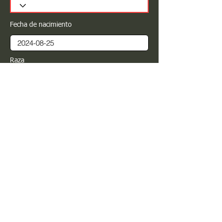
Fecha de nacimiento
Raza
Sexo
Color
Registrar
Estimado PROPIETARIO para cualquier
modificación de información favor de