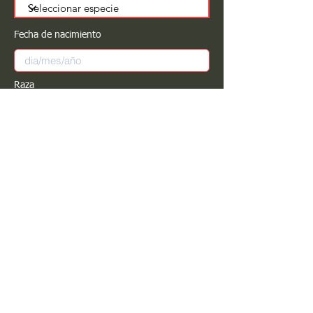
Fecha de nacimiento
Raza
Sexo
Color
Registrar
Estimado PROPIETARIO para cualquier
modificación de información favor de