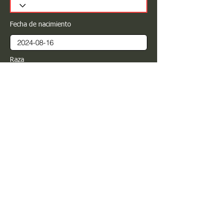
Fecha de nacimiento
Raza
Sexo
Color
Registrar
Estimado PROPIETARIO para cualquier
modificación de información favor de