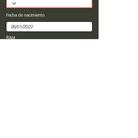
Fecha de nacimiento
Raza
Sexo
Color
Registrar
Estimado PROPIETARIO para cualquier
modificación de información favor de