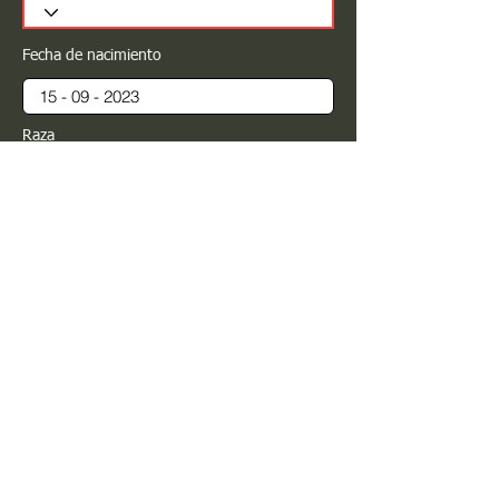
Fecha de nacimiento
Raza
Sexo
Color
Registrar
Estimado PROPIETARIO para cualquier
modificación de información favor de