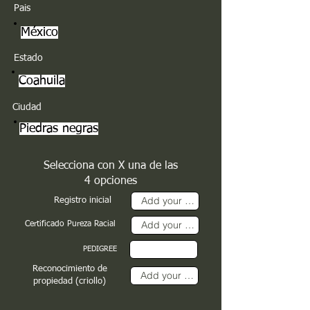
Pais
México
Estado
Coahuila
Ciudad
Piedras negras
Selecciona con X una de las
4 opciones
Registro inicial
Certificado Pureza Racial
PEDIGREE
Reconocimiento de
propiedad (criollo)