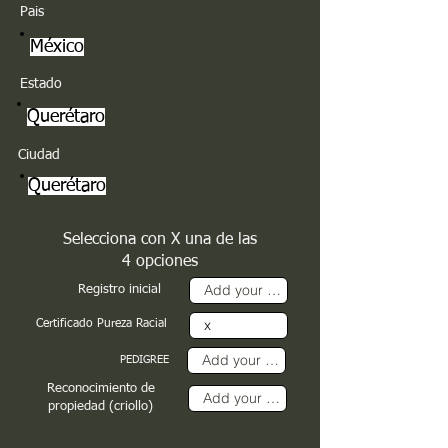
Pais
México
Estado
Querétaro
Ciudad
Querétaro
Selecciona con X una de las
4 opciones
Registro inicial
Certificado Pureza Racial
PEDIGREE
Reconocimiento de
propiedad (criollo)