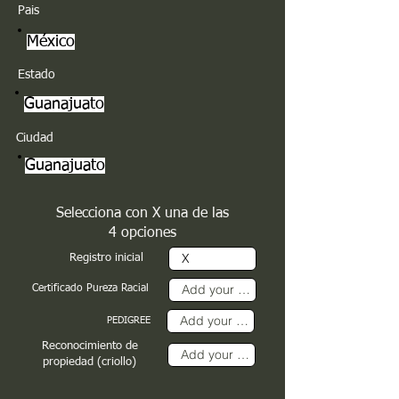
Pais
México
Estado
Guanajuato
Ciudad
Guanajuato
Selecciona con X una de las
4 opciones
Registro inicial
Certificado Pureza Racial
PEDIGREE
Reconocimiento de
propiedad (criollo)