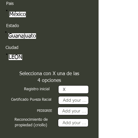
Pais
México
Estado
Guanajuato
Ciudad
LEON
Selecciona con X una de las
4 opciones
Registro inicial
Certificado Pureza Racial
PEDIGREE
Reconocimiento de
propiedad (criollo)