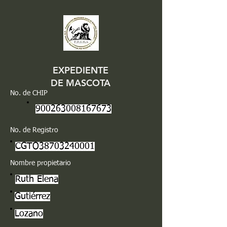
EXPEDIENTE
DE MASCOTA
No. de CHIP
900263008167673
No. de Registro
CGTO38703240001
Nombre propietario
Ruth Elena
Gutiérrez
Lozano