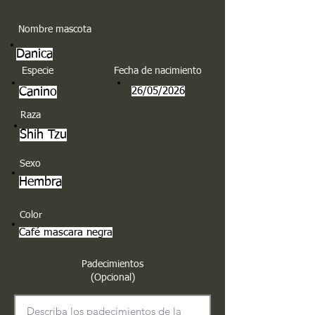
Nombre mascota
Danica
Especie
Fecha de nacimiento
Canino
26/05/2026
Raza
Shih Tzu
Sexo
Hembra
Color
Café mascara negra
Padecimientos
(Opcional)