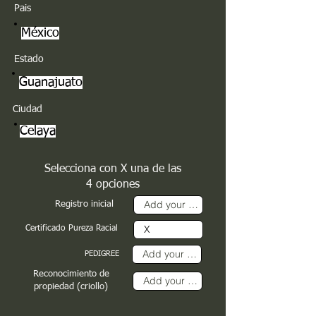
Pais
México
Estado
Guanajuato
Ciudad
Celaya
Selecciona con X una de las
4 opciones
Registro inicial
Certificado Pureza Racial
PEDIGREE
Reconocimiento de
propiedad (criollo)