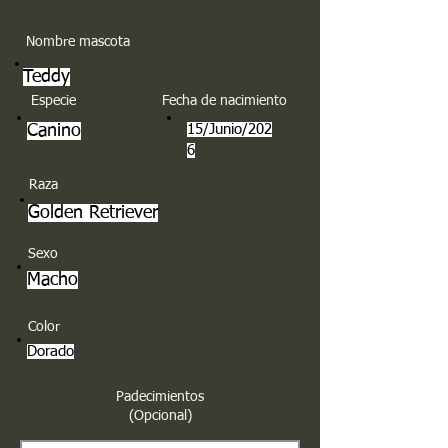
Nombre mascota
Teddy
Especie
Fecha de nacimiento
Canino
15/Junio/202
6
Raza
Golden Retriever
Sexo
Macho
Color
Dorado
Padecimientos
(Opcional)