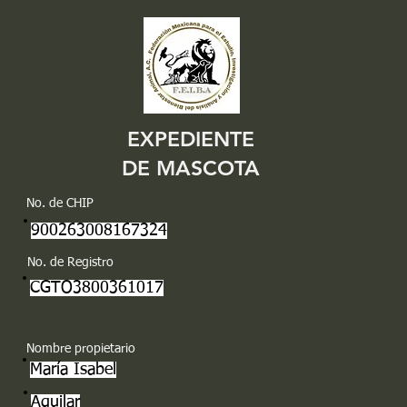
EXPEDIENTE
DE MASCOTA
No. de CHIP
900263008167324
No. de Registro
CGTO3800361017
Nombre propietario
María Isabel
Aguilar