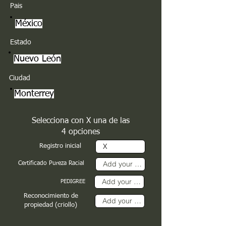
Pais
México
Estado
Nuevo León
Ciudad
Monterrey
Selecciona con X una de las
4 opciones
Registro inicial
Certificado Pureza Racial
PEDIGREE
Reconocimiento de
propiedad (criollo)