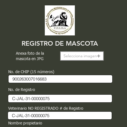
REGISTRO DE MASCOTA
Anexa foto de la
Selecciona imagen
mascota en JPG
No. de CHIP (15 números)
No. de Registro
Veterinario NO REGISTRADO # de Registro
Nombre propietario