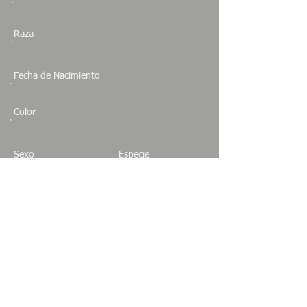
Raza
Fecha de Nacimiento
Color
Sexo
Especie
Estado
NUEVO LEON