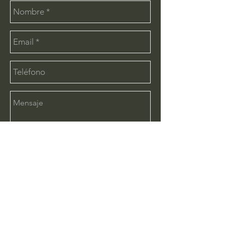
Enviar
CONTÁCTANOS:
info@deimx.com
(33) 1110-2456