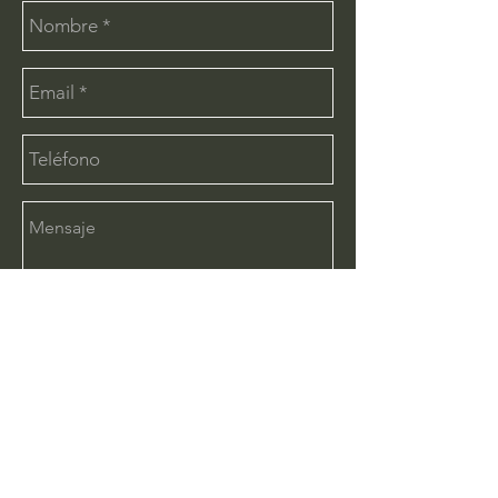
Enviar
CONTÁCTANOS:
info@deimx.com
(33) 1110-2456