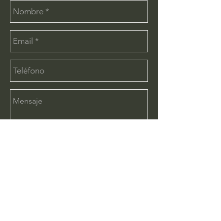
Enviar
CONTÁCTANOS:
info@deimx.com
(33) 1110-2456