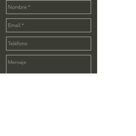
Enviar
CONTÁCTANOS:
info@deimx.com
(33) 1110-2456