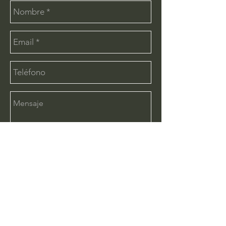
Enviar
CONTÁCTANOS:
info@deimx.com
(33) 1110-2456