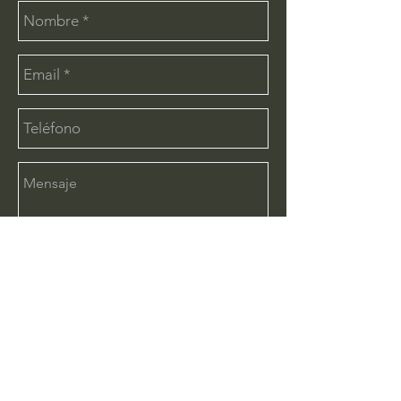
Enviar
CONTÁCTANOS:
info@deimx.com
(33) 1110-2456