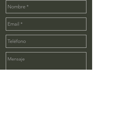
Enviar
CONTÁCTANOS:
info@deimx.com
(33) 1110-2456